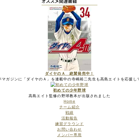
ダイヤのＡ 絶賛発売中！
年マガジンに「ダイヤのＡ」を連載中の寺嶋裕二先生も高島エイトを応援し
初めての少年野球
高島エイト監修の野球教本が出版されました
Home
チーム紹介
戦績
活動報告
練習グラウンド
お問い合わせ
メンバー専用