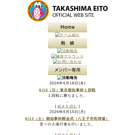
2026年6月18日(木)
6/14（日）東京都知事杯１回戦
１回戦に勝ちました。
...
[
続きを読む
]
2026年6月15日(月)
6/13（土）都知事杯開会式（八王子市民球場）
堂々の入場行進を行いました。
...