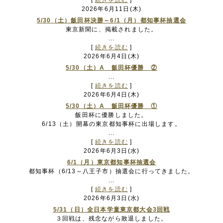
[
続きを読む
]
2026年6月11日(木)
5/30（土）飯田杯決勝～6/1（月）都知事杯抽選会
東京新聞に、掲載されました。
...
[
続きを読む
]
2026年6月4日(木)
5/30（土）A 飯田杯優勝 ②
...
[
続きを読む
]
2026年6月4日(木)
5/30（土）A 飯田杯優勝 ①
飯田杯に優勝しました。
6/13（土）開幕の東京都知事杯に出場します。
...
[
続きを読む
]
2026年6月3日(水)
6/1（月）東京都知事杯抽選会
都知事杯（6/13～八王子市）抽選会に行ってきました。
...
[
続きを読む
]
2026年6月3日(水)
5/31（日）全日本学童東京都大会3回戦
３回戦は、残念ながら敗退しました。